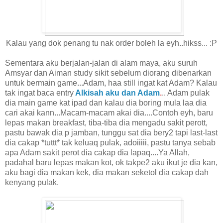
Kalau yang dok penang tu nak order boleh la eyh..hikss... :P
Sementara aku berjalan-jalan di alam maya, aku suruh
Amsyar dan Aiman study sikit sebelum diorang dibenarkan
untuk bermain game...Adam, haa still ingat kat Adam? Kalau
tak ingat baca entry
Alkisah aku dan Adam
.
.. Adam pulak
dia main game kat ipad dan kalau dia boring mula laa dia
cari akai kann...Macam-macam akai dia....Contoh eyh, baru
lepas makan breakfast, tiba-tiba dia mengadu sakit perott,
pastu bawak dia p jamban, tunggu sat dia bery2 tapi last-last
dia cakap *tuttt* tak keluaq pulak, adoiiiii, pastu tanya sebab
apa Adam sakit perot dia cakap dia lapaq....Ya Allah,
padahal baru lepas makan kot, ok takpe2 aku ikut je dia kan,
aku bagi dia makan kek, dia makan seketol dia cakap dah
kenyang pulak.