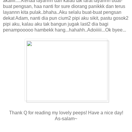
akaiiii.....Kenaa layannn dan kalau tak larat layannn buat-
buat pengsan, haa nanti for sure diorang panikkk dan terus
layannn kita pulak..bhaha..Aku selalu buat-buat pengsan
dekat Adam, nanti dia pun cium2 pipi aku sikit, pastu gosok2
pipi aku, kalau aku tak bangun jugak last2 dia bagi
penampooooo hambekk hang...hahahh..Adoiiiii...Ok byee...
Thank Q for reading my lovely peeps! Have a nice day!
As-salam~