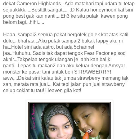
dekat Cameron Highlands...Ada matahari tapi udara tu tetap
sejuukkkk.....Besttttt sangatt.... :D Kalau honeymoon kat sini
pong best gak kan nanti....Eh3 ke situ pulak, kawen pong
belom lagi...hihi.....
Haaa, sampai2 semua pakat bergolek golek kat atas katil
dulu....bhahaa...Aku pulak sampai2 bukak lappy aku ni
ha..Hotel sini ada astro, but ada 5channel
jaa..Huhuhu..Sadis tak dapat tengok Fear Factor episod
akhir...Takpelaa tengok ulangan je lahh kan balik
nanti...Lepas tu makan2 dan aku keluar dengan Amsyar
monster ke pasar tani untuk beli STRAWBERRY!
aww....Dekat sini kalau tak jumpa strawberry memang tak
sah, merata rata juai... Kat tepi jalan pun juai strawberry
celup coklat tu tau! Heaven gila kot!