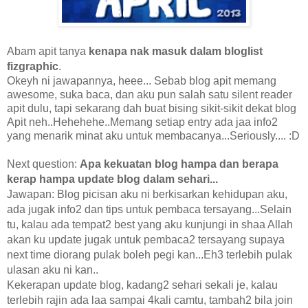
Abam apit tanya
kenapa nak masuk dalam bloglist
fizgraphic
.
Okeyh ni jawapannya, heee... Sebab blog apit memang
awesome, suka baca, dan aku pun salah satu silent reader
apit dulu, tapi sekarang dah buat bising sikit-sikit dekat blog
Apit neh..Hehehehe..Memang setiap entry ada jaa info2
yang menarik minat aku untuk membacanya...Seriously.... :D
Next question:
Apa kekuatan blog hampa dan berapa
kerap hampa update blog dalam sehari...
Jawapan: Blog picisan aku ni berkisarkan kehidupan aku,
ada jugak info2 dan tips untuk pembaca tersayang...Selain
tu, kalau ada tempat2 best yang aku kunjungi in shaa Allah
akan ku update jugak untuk pembaca2 tersayang supaya
next time diorang pulak boleh pegi kan...Eh3 terlebih pulak
ulasan aku ni kan..
Kekerapan update blog, kadang2 sehari sekali je, kalau
terlebih rajin ada laa sampai 4kali camtu, tambah2 bila join