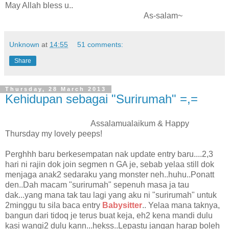
May Allah bless u..
As-salam~
Unknown
at
14:55
51 comments:
Share
Thursday, 28 March 2013
Kehidupan sebagai "Surirumah" =,=
Assalamualaikum & Happy
Thursday my lovely peeps!
Perghhh baru berkesempatan nak update entry baru....2,3
hari ni rajin dok join segmen n GA je, sebab yelaa still dok
menjaga anak2 sedaraku yang monster neh..huhu..Ponatt
den..Dah macam "surirumah" sepenuh masa ja tau
dak...yang mana tak tau lagi yang aku ni "surirumah" untuk
2minggu tu sila baca entry
Babysitter
.. Yelaa mana taknya,
bangun dari tidoq je terus buat keja, eh2 kena mandi dulu
kasi wangi2 dulu kann...hekss..Lepastu jangan harap boleh