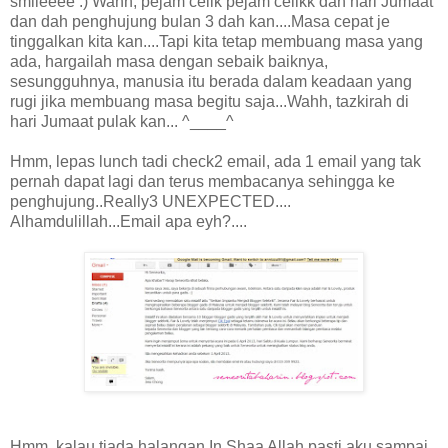
smileeee :) Wahh, pejam celik pejam celikk dah hari Jumaat
dan dah penghujung bulan 3 dah kan....Masa cepat je
tinggalkan kita kan....Tapi kita tetap membuang masa yang
ada, hargailah masa dengan sebaik baiknya,
sesungguhnya, manusia itu berada dalam keadaan yang
rugi jika membuang masa begitu saja...Wahh, tazkirah di
hari Jumaat pulak kan... ^____^
Hmm, lepas lunch tadi check2 email, ada 1 email yang tak
pernah dapat lagi dan terus membacanya sehingga ke
penghujung..Really3 UNEXPECTED....
Alhamdulillah...Email apa eyh?....
Hmm, kalau tiada halangan In Shaa Allah pasti aku sampai