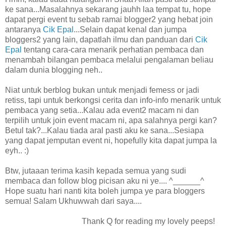
ke sana...Masalahnya sekarang jauhh laa tempat tu, hope
dapat pergi event tu sebab ramai blogger2 yang hebat join
antaranya
Cik Epal
...Selain dapat kenal dan jumpa
bloggers2 yang lain, dapatlah ilmu dan panduan dari
Cik
Epal
tentang cara-cara menarik perhatian pembaca dan
menambah bilangan pembaca melalui pengalaman beliau
dalam dunia blogging neh..
Niat untuk berblog bukan untuk menjadi femess or jadi
retiss, tapi untuk berkongsi cerita dan info-info menarik untuk
pembaca yang setia...Kalau ada event2 macam ni dan
terpilih untuk join event macam ni, apa salahnya pergi kan?
Betul tak?...Kalau tiada aral pasti aku ke sana...Sesiapa
yang dapat jemputan event ni, hopefully kita dapat jumpa la
eyh.. :)
Btw, jutaaan terima kasih kepada semua yang sudi
membaca dan follow blog picisan aku ni ye.... ^______^
Hope suatu hari nanti kita boleh jumpa ye para bloggers
semua! Salam Ukhuwwah dari saya....
Thank Q for reading my lovely peeps!