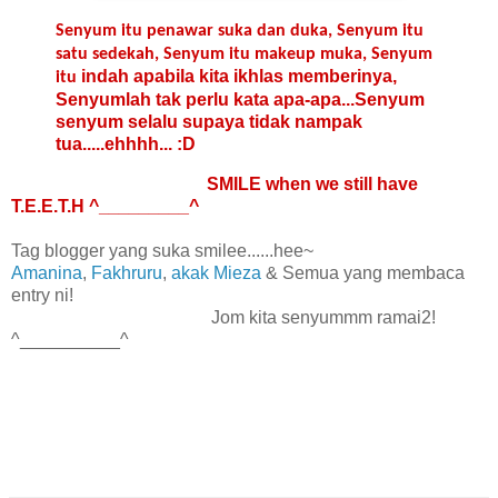
Senyum itu penawar suka dan duka, Senyum itu
satu sedekah, Senyum itu makeup muka, Senyum
indah apabila kita ikhlas memberinya,
itu
Senyumlah tak perlu kata apa-apa...Senyum
senyum selalu supaya tidak nampak
tua.....ehhhh... :D
SMILE when we still have
T.E.E.T.H ^_________^
Tag blogger yang suka smilee......hee~
Amanina
,
Fakhruru
,
akak Mieza
& Semua yang membaca
entry ni!
Jom kita senyummm ramai2!
^__________^