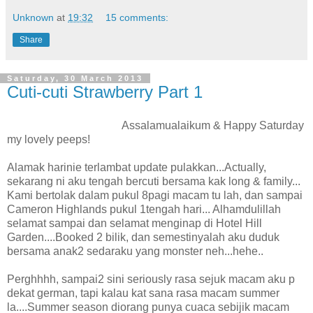
Unknown
at
19:32
15 comments:
Share
Saturday, 30 March 2013
Cuti-cuti Strawberry Part 1
Assalamualaikum & Happy Saturday
my lovely peeps!
Alamak harinie terlambat update pulakkan...Actually,
sekarang ni aku tengah bercuti bersama kak long & family...
Kami bertolak dalam pukul 8pagi macam tu lah, dan sampai
Cameron Highlands pukul 1tengah hari... Alhamdulillah
selamat sampai dan selamat menginap di Hotel Hill
Garden....Booked 2 bilik, dan semestinyalah aku duduk
bersama anak2 sedaraku yang monster neh...hehe..
Perghhhh, sampai2 sini seriously rasa sejuk macam aku p
dekat german, tapi kalau kat sana rasa macam summer
la....Summer season diorang punya cuaca sebijik macam