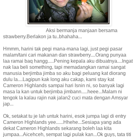
Aksi bermanja manjaan bersama
strawberry.Berlakon ja tu..bhahaha...
Hmmm, harini tak pegi mana-mana lagi, just pegi pasar
malam/tani cari makanan dan strawberry....Orang punyaa
laa ramai baq hangg.....Pening kepala aku dibuatnya....Ingat
nak laa beli something, tapi memadangkan ramai sangat
manusia berjimba jimba so aku bagi peluang kat diorang
dulu la....Lagipun kak long aku cakap, kami stay kat
Cameron Highlands sampai hari Isnin ni, so banyak lagi
masa la kan untuk berjimba jimbann.....heee...Malam ni
tengok la kalau rajin nak jalan2 cuci mata dengan Amsyar
jap...
Ok, setakat tu je lah untuk harini, esok jumpa lagi di entry
Cameron Highlands yee......Hhehe...Sesiapa yang ada
dekat Cameron Highlands sekarang boleh laa kita
jumpaa...Aicehceh, sempat lagi pulak kan...Ok guys, tata titi