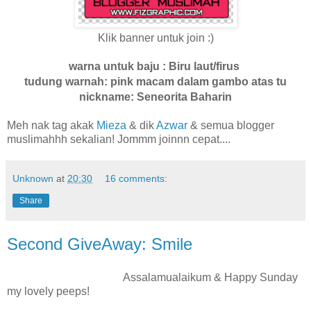
Klik banner untuk join :)
warna untuk baju : Biru laut/firus
tudung warnah: pink macam dalam gambo atas tu
nickname: Seneorita Baharin
Meh nak tag akak
Mieza
& dik
Azwar
& semua blogger
muslimahhh sekalian! Jommm joinnn cepat....
Unknown
at
20:30
16 comments:
Share
Second GiveAway: Smile
Assalamualaikum & Happy Sunday
my lovely peeps!