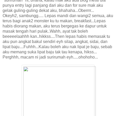
"surirumah" ni, bhaha, kalau mak aku ada blog mesti dia
punya entry lagi panjang dari aku dan for sure mak aku
gelak guling-guling dekat aku, bhahaha...Oberrrr...
Okeyh2, sambungg..... Lepas mandi dan wangi2 semua, aku
terus bagi anak2 monster ku tu makan, breakfast...Lepas
habis diorang makan, aku terus bergegas ke dapur untuk
masak tengah hari pulak..Wahh, ayat tak boleh
beeeeelaahhh kan..hikkss....Then lepas habis memasak tu
aku pun angkat bakul sendiri eyh silap, angkat, sidai, dan
lipat baju....Fuhhh...Kalau boleh aku nak lipat je baju, sebab
aku memang suka lipat baju tak tau kenapa, hikss...
Perghhh, macam ni jadi surirumah eyh.....ohohoho...