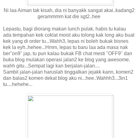
Ni laa Aiman tak kisah, dia ni banyakk sangat akai..kadang2
gerammmm kat die sgt2..hee
Lepastu, bagi diorang makan lunch pulak, habis tu kalau
ada tempahan kek coklat moist aku tolong kak long aku buat
kek yang di order tu...Wahh3, lepas ni boleh bukak bisnes
kek la eyh..hehee...Hmm, lepas tu baru laa ada masa nak
ber"on9" jap, tu pun kalau bukak FB chat mesti "OFF9" dan
buka blog mulakan operasi jalan2 ke blog yang awesome,
wahh gitu...Sempat lagi kan berjalan-jalan....
Sambil jalan-jalan haruslah tinggalkan jejakk kann, komen2
dan balas2 komen dekat blog aku ni...hee..Wahhh3...3in1
tu....hehehe...