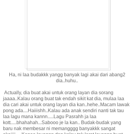
Ha, ni laa budakkk yangg banyak lagi akai dari abang2
dia..huhu..
Actually, dia buat akai untuk orang layan dia sorang
jaaaa..Kalau orang buat tak endah sikit kat dia, mulaa laa
dia cari akai untuk orang layan dia kan..hehe..Macam lawak
pong ada....Haiiishh..Kalau ada anak sendiri nanti tak tau
laa lagu mana kannn.....Lagu Pasrahh ja laa
kott.....bhahahah...Sabooo je la kan.. Budak-budak yang
baru nak membesar ni memangggg banyakkk sangat