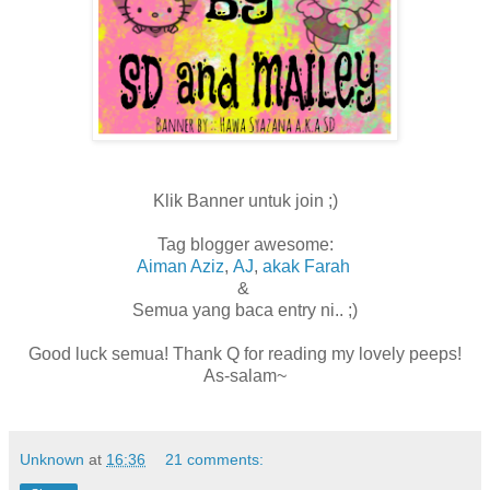
Klik Banner untuk join ;)
Tag blogger awesome:
Aiman Aziz
,
AJ
,
akak Farah
&
Semua yang baca entry ni.. ;)
Good luck semua! Thank Q for reading my lovely peeps!
As-salam~
Unknown
at
16:36
21 comments: